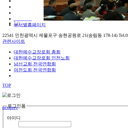
교회안내
인터넷방송
서부코이노니아
커뮤니티
" />
부서별홈페이지
22541 인천광역시 제물포구 송현공원로 21(송림동 178-14) Tel.032)761-
관련사이트
대한예수교장로회 총회
대한예수교장로회 인천노회
남선교회 전국연합회
여전도회 전국연합회
TOP
로그인폼
next
prev
아이디