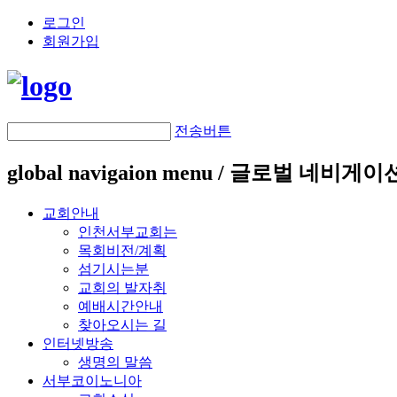
로그인
회원가입
전송버튼
global navigaion menu / 글로벌 네비게
교회안내
인천서부교회는
목회비전/계획
섬기시는분
교회의 발자취
예배시간안내
찾아오시는 길
인터넷방송
생명의 말씀
서부코이노니아