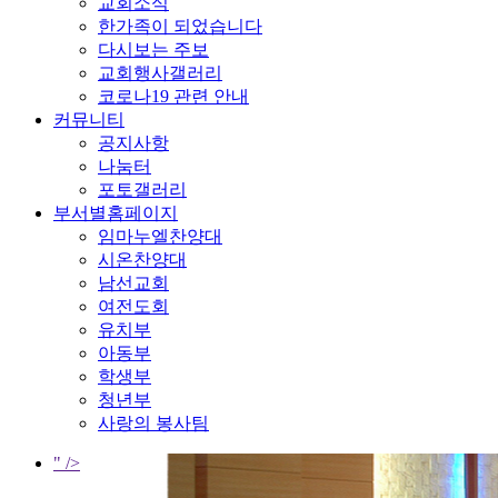
교회소식
한가족이 되었습니다
다시보는 주보
교회행사갤러리
코로나19 관련 안내
커뮤니티
공지사항
나눔터
포토갤러리
부서별홈페이지
임마누엘찬양대
시온찬양대
남선교회
여전도회
유치부
아동부
학생부
청년부
사랑의 봉사팀
" />