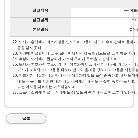
설교제목
나는 치료
설교날짜
20
본문말씀
출애굽
22. 모세가 홍해에서 이스라엘을 인도하매 그들이 나와서 수르 광야로 들어
물을 얻지 못하고
23. 마라에 이르렀더니 그 곳 물이 써서 마시지 못하겠으므로 그 이름을 마라
24. 백성이 모세에게 원망하여 이르되 우리가 무엇을 마실까 하매
25. 모세가 여호와께 부르짖었더니 여호와께서 그에게 한 나무를 가리키시니 
거기서 여호와께서 그들을 위하여 법도와 율례를 정하시고 그들을 시험하
26. 이르시되 너희가 너희 하나님 나 여호와의 말을 들어 순종하고 내가 보기
내 모든 규례를 지키면 내가 애굽 사람에게 내린 모든 질병 중 하나도 너희
나는 너희를 치료하는 여호와임이라
27. 그들이 엘림에 이르니 거기에 물 샘 열둘과 종려나무 일흔 그루가 있는지라
목록