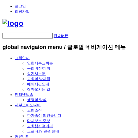
로그인
회원가입
전송버튼
global navigaion menu / 글로벌 네비게이션 메뉴
교회안내
인천서부교회는
목회비전/계획
섬기시는분
교회의 발자취
예배시간안내
찾아오시는 길
인터넷방송
생명의 말씀
서부코이노니아
교회소식
한가족이 되었습니다
다시보는 주보
교회행사갤러리
코로나19 관련 안내
커뮤니티