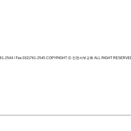
544 / Fax.032)761-2545
COPYRIGHT ⓒ 인천서부교회 ALL RIGHT RESERVE