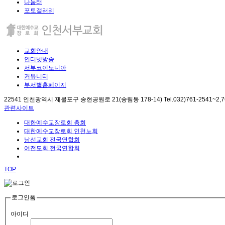
나눔터
포토갤러리
교회안내
인터넷방송
서부코이노니아
커뮤니티
부서별홈페이지
22541 인천광역시 제물포구 송현공원로 21(송림동 178-14) Tel.032)761-2541~2,761-2
관련사이트
대한예수교장로회 총회
대한예수교장로회 인천노회
남선교회 전국연합회
여전도회 전국연합회
TOP
로그인폼
아이디