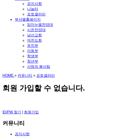
공지사항
나눔터
포토갤러리
부서별홈페이지
임마누엘찬양대
시온찬양대
남선교회
여전도회
유치부
아동부
학생부
청년부
사랑의 봉사팀
HOME
»
커뮤니티
»
포토갤러리
회원 가입할 수 없습니다.
ID/PW 찾기
|
회원가입
커뮤니티
공지사항