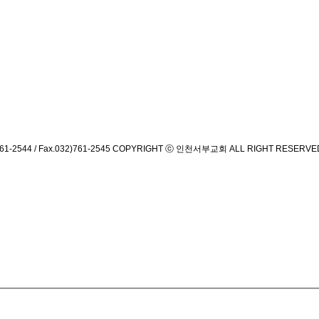
544 / Fax.032)761-2545
COPYRIGHT ⓒ 인천서부교회 ALL RIGHT RESERVE