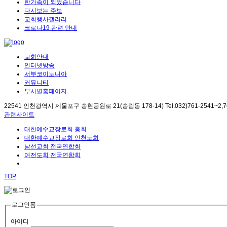
한가족이 되었습니다
다시보는 주보
교회행사갤러리
코로나19 관련 안내
교회안내
인터넷방송
서부코이노니아
커뮤니티
부서별홈페이지
22541 인천광역시 제물포구 송현공원로 21(송림동 178-14) Tel.032)761-2541~2,761-2
관련사이트
대한예수교장로회 총회
대한예수교장로회 인천노회
남선교회 전국연합회
여전도회 전국연합회
TOP
로그인폼
아이디