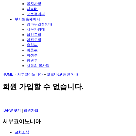
공지사항
나눔터
포토갤러리
부서별홈페이지
임마누엘찬양대
시온찬양대
남선교회
여전도회
유치부
아동부
학생부
청년부
사랑의 봉사팀
HOME
»
서부코이노니아
»
코로나19 관련 안내
회원 가입할 수 없습니다.
ID/PW 찾기
|
회원가입
서부코이노니아
교회소식