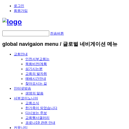
로그인
회원가입
전송버튼
global navigaion menu / 글로벌 네비게이션 메뉴
교회안내
인천서부교회는
목회비전/계획
섬기시는분
교회의 발자취
예배시간안내
찾아오시는 길
인터넷방송
생명의 말씀
서부코이노니아
교회소식
한가족이 되었습니다
다시보는 주보
교회행사갤러리
코로나19 관련 안내
커뮤니티